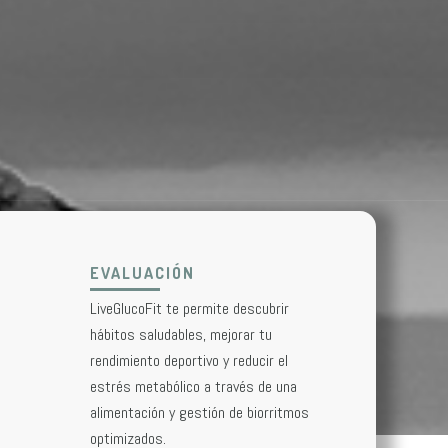
EVALUACIÓN
LiveGlucoFit te permite descubrir
hábitos saludables, mejorar tu
rendimiento deportivo y reducir el
estrés metabólico a través de una
alimentación y gestión de biorritmos
optimizados.