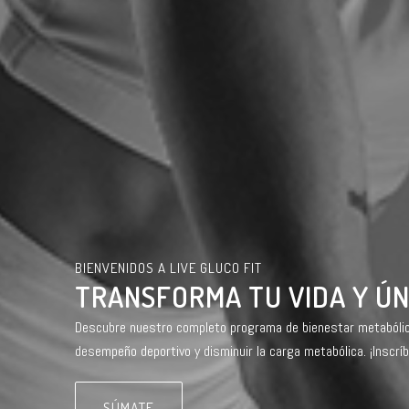
BIENVENIDOS A LIVE GLUCO FIT
TRANSFORMA TU VIDA Y ÚN
Descubre nuestro completo programa de bienestar metabólico
desempeño deportivo y disminuir la carga metabólica. ¡Inscrí
SÚMATE