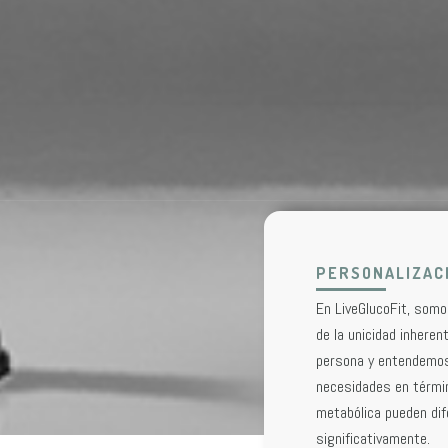
PERSONALIZAC
En LiveGlucoFit, som
de la unicidad inheren
persona y entendemo
necesidades en térmi
metabólica pueden dife
significativamente.